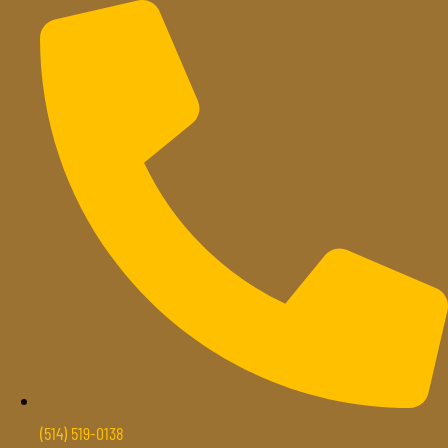
Skip
to
content
(514) 519-0138