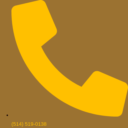
Skip
to
content
(514) 519-0138